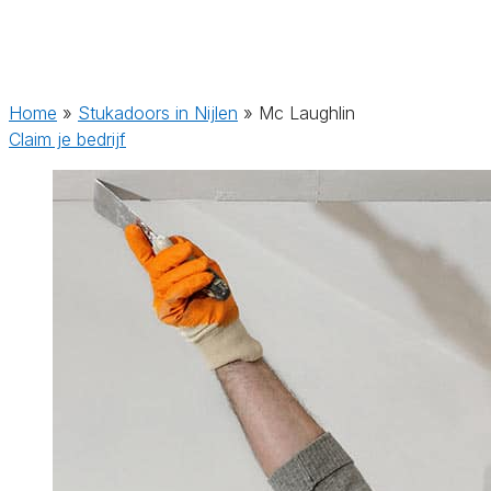
Home
»
Stukadoors in Nijlen
»
Mc Laughlin
Claim je bedrijf