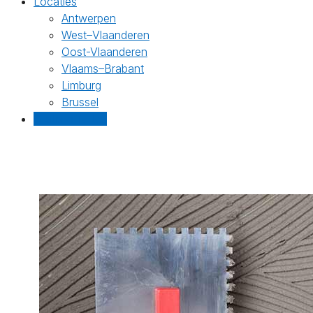
Locaties
Antwerpen
West–Vlaanderen
Oost-Vlaanderen
Vlaams–Brabant
Limburg
Brussel
Gratis offertes