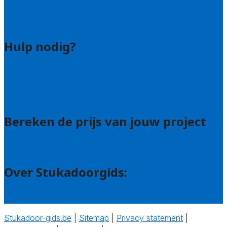
Bedrijfsvermelding
Veelgestelde vragen: bedrijven
Hulp nodig?
Veelgestelde vragen: particulieren
Uitleg over de offerteservice
Contact
Bereken de prijs van jouw project
Prijsadvies
Over Stukadoorgids:
Wie zijn wij?
Stukadoor-gids.be
|
Sitemap
|
Privacy statement
|