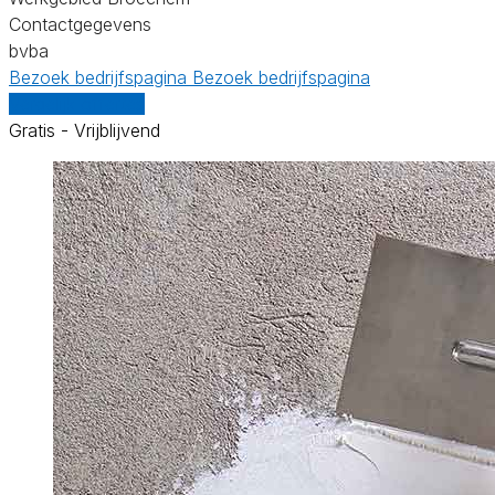
Contactgegevens
bvba
Bezoek bedrijfspagina
Bezoek bedrijfspagina
Vergelijk offertes
Gratis - Vrijblijvend