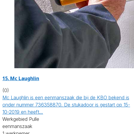
15. Mc Laughlin
(0)
Mc Laughlin is een eenmanszaak die bij de KBO bekend is
onder nummer 736358870. De stukadoor is gestart op 15-
10-2019 en heeft…
Werkgebied Pulle
eenmanszaak
1 werknemer