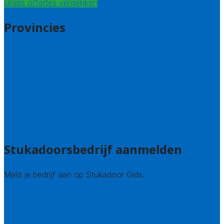
Gratis offertes vergelijken
Provincies
Antwerpen
West – Vlaanderen
Oost-Vlaanderen
Vlaams – Brabant
Limburg
Brussel
Alle steden
Stukadoorsbedrijf aanmelden
Meld je bedrijf aan op Stukadoor Gids.
Stukadoor leads kopen
Bedrijfsvermelding
Veelgestelde vragen: bedrijven