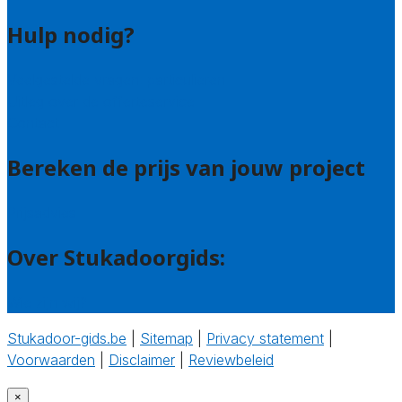
Hulp nodig?
Veelgestelde vragen: particulieren
Uitleg over de offerteservice
Contact
Bereken de prijs van jouw project
Prijsadvies
Over Stukadoorgids:
Wie zijn wij?
Stukadoor-gids.be
|
Sitemap
|
Privacy statement
|
Voorwaarden
|
Disclaimer
|
Reviewbeleid
‎
×