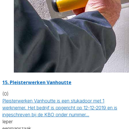
15. Pleisterwerken Vanhoutte
(0)
Pleisterwerken Vanhoutte is een stukadoor met 1
werknemer. Het bedrijf is opgericht op 12-12-2019 en is
ingeschreven bij de KBO onder nummer…
Ieper
eenmanszaak