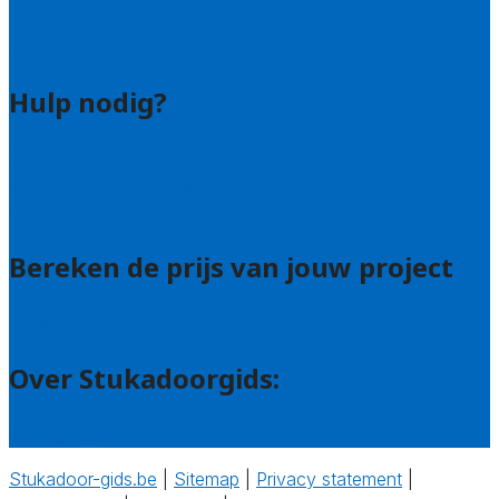
Bedrijfsvermelding
Veelgestelde vragen: bedrijven
Hulp nodig?
Veelgestelde vragen: particulieren
Uitleg over de offerteservice
Contact
Bereken de prijs van jouw project
Prijsadvies
Over Stukadoorgids:
Wie zijn wij?
Stukadoor-gids.be
|
Sitemap
|
Privacy statement
|