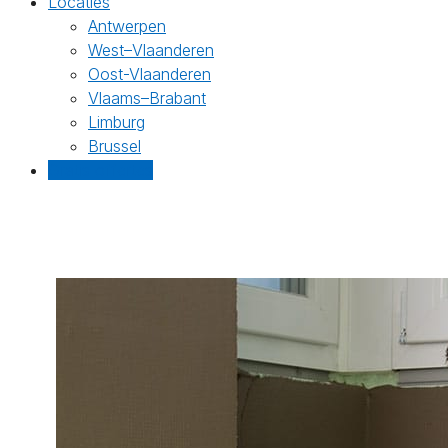
Locaties
Antwerpen
West–Vlaanderen
Oost-Vlaanderen
Vlaams–Brabant
Limburg
Brussel
Gratis offertes