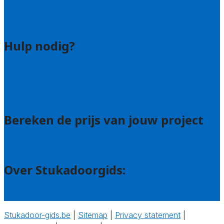
Bedrijfsvermelding
Veelgestelde vragen: bedrijven
Hulp nodig?
Veelgestelde vragen: particulieren
Uitleg over de offerteservice
Contact
Bereken de prijs van jouw project
Prijsadvies
Over Stukadoorgids:
Wie zijn wij?
Stukadoor-gids.be
|
Sitemap
|
Privacy statement
|