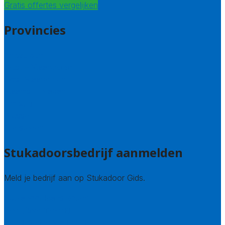
Gratis offertes vergelijken
Provincies
Antwerpen
West – Vlaanderen
Oost-Vlaanderen
Vlaams – Brabant
Limburg
Brussel
Alle steden
Stukadoorsbedrijf aanmelden
Meld je bedrijf aan op Stukadoor Gids.
Stukadoor leads kopen
Bedrijfsvermelding
Veelgestelde vragen: bedrijven