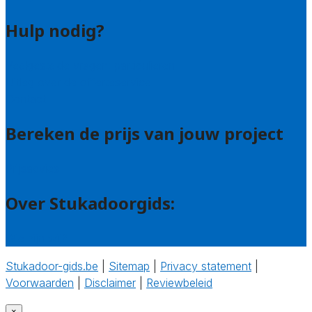
Hulp nodig?
Veelgestelde vragen: particulieren
Uitleg over de offerteservice
Contact
Bereken de prijs van jouw project
Prijsadvies
Over Stukadoorgids:
Wie zijn wij?
Stukadoor-gids.be
|
Sitemap
|
Privacy statement
|
Voorwaarden
|
Disclaimer
|
Reviewbeleid
‎
×