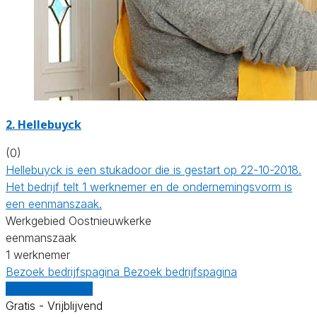
2. Hellebuyck
(0)
Hellebuyck is een stukadoor die is gestart op 22-10-2018.
Het bedrijf telt 1 werknemer en de ondernemingsvorm is
een eenmanszaak.
Werkgebied Oostnieuwkerke
eenmanszaak
1 werknemer
Bezoek bedrijfspagina
Bezoek bedrijfspagina
Vergelijk offertes
Gratis - Vrijblijvend