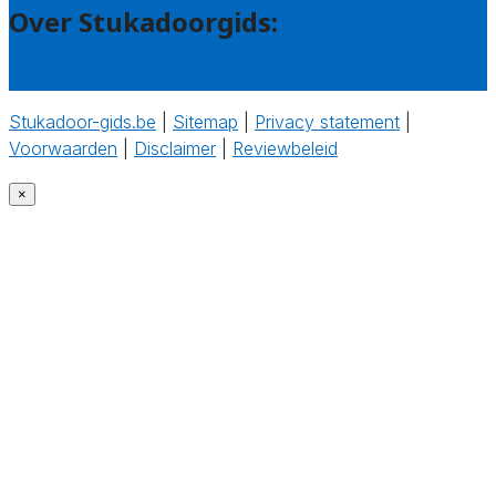
Over Stukadoorgids:
Wie zijn wij?
Stukadoor-gids.be
|
Sitemap
|
Privacy statement
|
Voorwaarden
|
Disclaimer
|
Reviewbeleid
‎
×