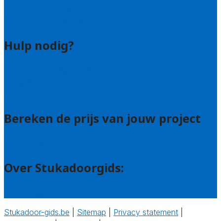
Bedrijfsvermelding
Veelgestelde vragen: bedrijven
Hulp nodig?
Veelgestelde vragen: particulieren
Uitleg over de offerteservice
Contact
Bereken de prijs van jouw project
Prijsadvies
Over Stukadoorgids:
Wie zijn wij?
Stukadoor-gids.be
|
Sitemap
|
Privacy statement
|