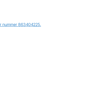
nder nummer 863404225.