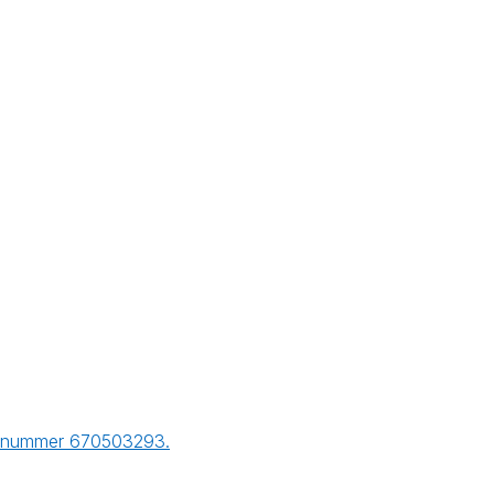
er nummer 670503293.