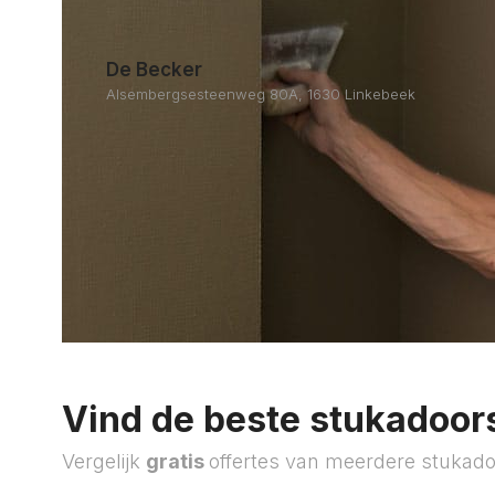
De Becker
Alsembergsesteenweg 80A, 1630 Linkebeek
Vind de beste stukadoors
Vergelijk
gratis
offertes van meerdere stukado