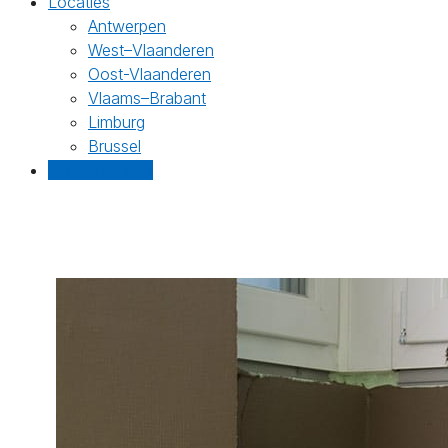
Locaties
Antwerpen
West–Vlaanderen
Oost-Vlaanderen
Vlaams–Brabant
Limburg
Brussel
Gratis offertes