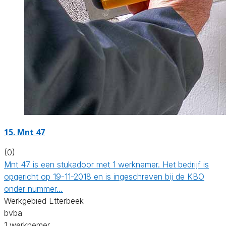
15. Mnt 47
(0)
Mnt 47 is een stukadoor met 1 werknemer. Het bedrijf is
opgericht op 19-11-2018 en is ingeschreven bij de KBO
onder nummer…
Werkgebied Etterbeek
bvba
1 werknemer