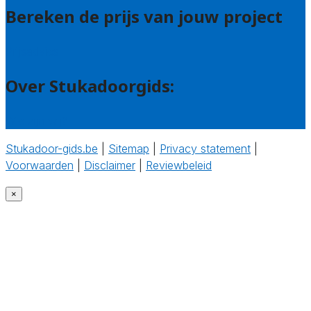
Bereken de prijs van jouw project
Prijsadvies
Over Stukadoorgids:
Wie zijn wij?
Stukadoor-gids.be
|
Sitemap
|
Privacy statement
|
Voorwaarden
|
Disclaimer
|
Reviewbeleid
‎
×