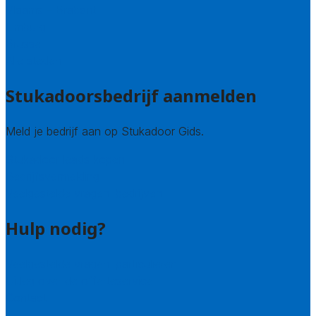
Vlaams – Brabant
Limburg
Brussel
Alle steden
Stukadoorsbedrijf aanmelden
Meld je bedrijf aan op Stukadoor Gids.
Stukadoor leads kopen
Bedrijfsvermelding
Veelgestelde vragen: bedrijven
Hulp nodig?
Veelgestelde vragen: particulieren
Uitleg over de offerteservice
Contact