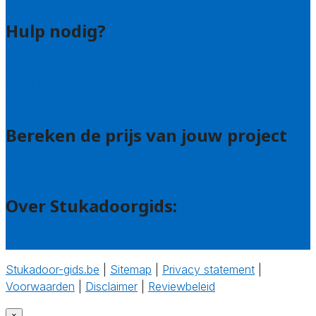
Hulp nodig?
Veelgestelde vragen: particulieren
Uitleg over de offerteservice
Contact
Bereken de prijs van jouw project
Prijsadvies
Over Stukadoorgids:
Wie zijn wij?
Stukadoor-gids.be
|
Sitemap
|
Privacy statement
|
Voorwaarden
|
Disclaimer
|
Reviewbeleid
‎
×