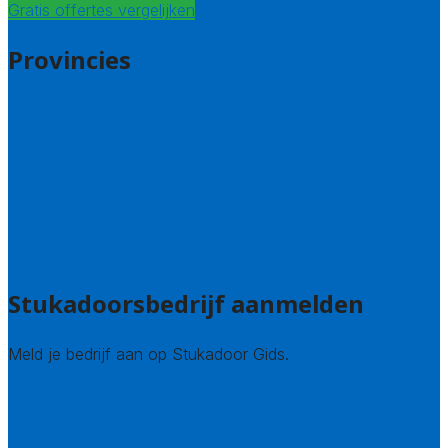
Gratis offertes vergelijken
Provincies
Antwerpen
West – Vlaanderen
Oost-Vlaanderen
Vlaams – Brabant
Limburg
Brussel
Alle steden
Stukadoorsbedrijf aanmelden
Meld je bedrijf aan op Stukadoor Gids.
Stukadoor leads kopen
Bedrijfsvermelding
Veelgestelde vragen: bedrijven