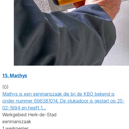
15. Mathys
(0)
Mathys is een eenmanszaak die bij de KBO bekend is
onder nummer 696381014. De stukadoor is gestart op 25-
02-1994 en heeft 1…
Werkgebied Herk-de-Stad
eenmanszaak
1 werknemer