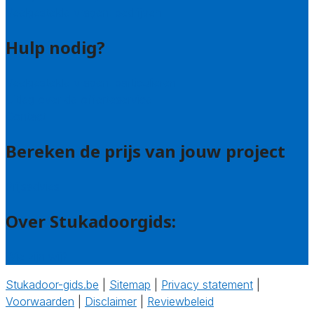
Veelgestelde vragen: bedrijven
Hulp nodig?
Veelgestelde vragen: particulieren
Uitleg over de offerteservice
Contact
Bereken de prijs van jouw project
Prijsadvies
Over Stukadoorgids:
Wie zijn wij?
Stukadoor-gids.be
|
Sitemap
|
Privacy statement
|
Voorwaarden
|
Disclaimer
|
Reviewbeleid
‎