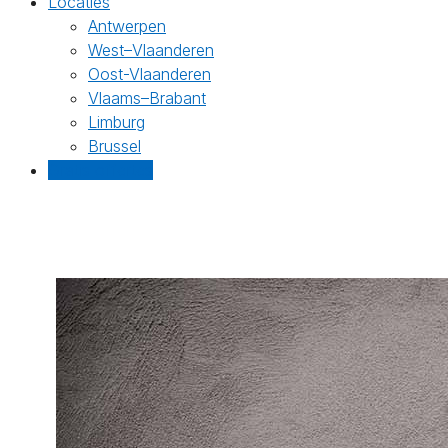
Locaties
Antwerpen
West–Vlaanderen
Oost-Vlaanderen
Vlaams–Brabant
Limburg
Brussel
Gratis offertes