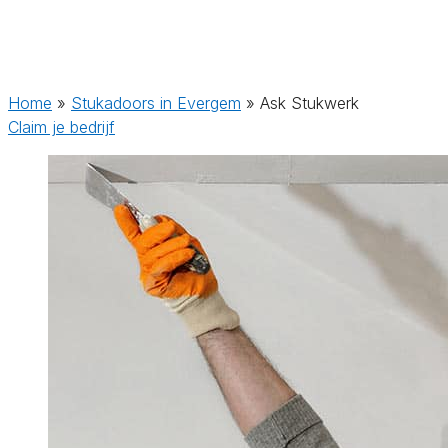
Home
»
Stukadoors in Evergem
»
Ask Stukwerk
Claim je bedrijf