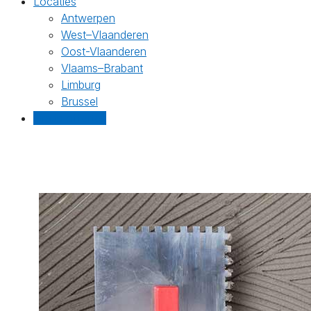
Locaties
Antwerpen
West–Vlaanderen
Oost-Vlaanderen
Vlaams–Brabant
Limburg
Brussel
Gratis offertes