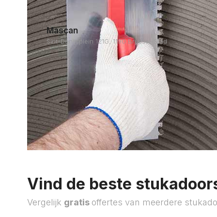
Mascan
Sint-Denijsplein 121G, 1190 Brussel-Stad
Vind de beste stukadoors
Vergelijk
gratis
offertes van meerdere stukado