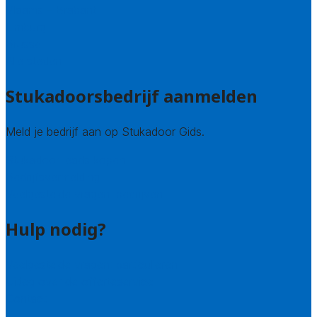
Vlaams – Brabant
Limburg
Brussel
Alle steden
Stukadoorsbedrijf aanmelden
Meld je bedrijf aan op Stukadoor Gids.
Stukadoor leads kopen
Bedrijfsvermelding
Veelgestelde vragen: bedrijven
Hulp nodig?
Veelgestelde vragen: particulieren
Uitleg over de offerteservice
Contact