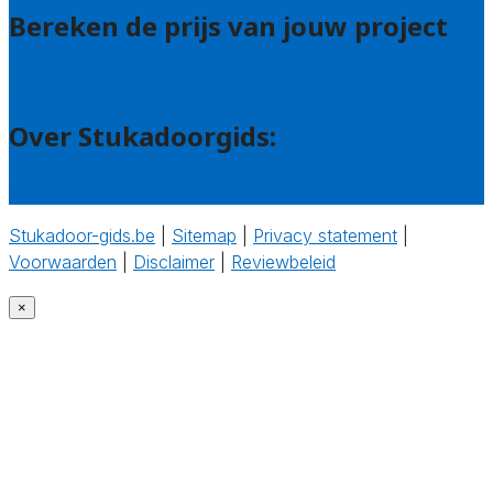
Bereken de prijs van jouw project
Prijsadvies
Over Stukadoorgids:
Wie zijn wij?
Stukadoor-gids.be
|
Sitemap
|
Privacy statement
|
Voorwaarden
|
Disclaimer
|
Reviewbeleid
‎
×