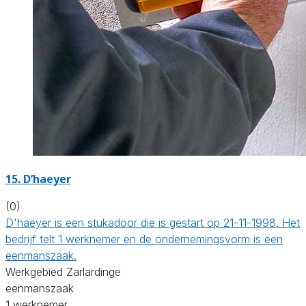
15. D’haeyer
(0)
D'haeyer is een stukadoor die is gestart op 21-11-1998. Het
bedrijf telt 1 werknemer en de ondernemingsvorm is een
eenmanszaak.
Werkgebied Zarlardinge
eenmanszaak
1 werknemer