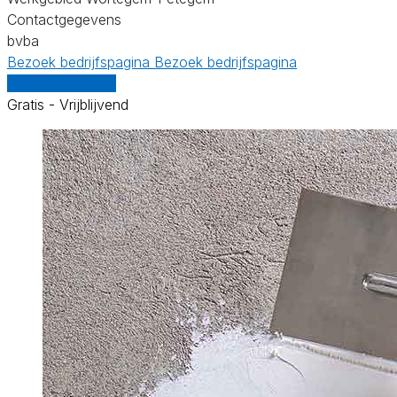
Contactgegevens
bvba
Bezoek bedrijfspagina
Bezoek bedrijfspagina
Vergelijk offertes
Gratis - Vrijblijvend