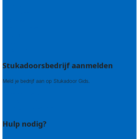
Antwerpen
West – Vlaanderen
Oost-Vlaanderen
Vlaams – Brabant
Limburg
Brussel
Alle steden
Stukadoorsbedrijf aanmelden
Meld je bedrijf aan op Stukadoor Gids.
Stukadoor leads kopen
Bedrijfsvermelding
Veelgestelde vragen: bedrijven
Hulp nodig?