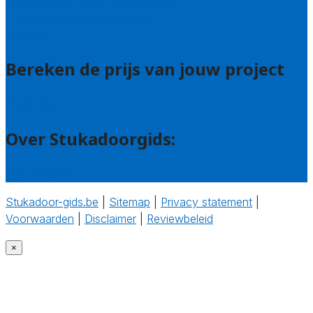
Veelgestelde vragen: particulieren
Uitleg over de offerteservice
Contact
Bereken de prijs van jouw project
Prijsadvies
Over Stukadoorgids:
Wie zijn wij?
Stukadoor-gids.be
|
Sitemap
|
Privacy statement
|
Voorwaarden
|
Disclaimer
|
Reviewbeleid
‎
×