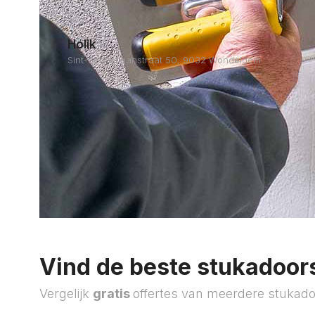
Holik
Sint-Sebastiaanstraat 50, 9032 Wondelgem
Vind de beste stukadoors
Vergelijk
gratis
offertes van meerdere stukado