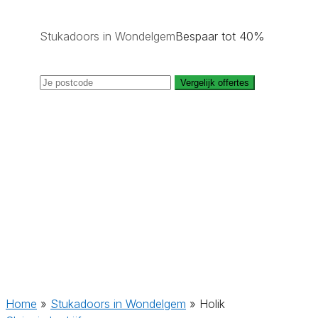
Stukadoors in Wondelgem
Bespaar tot 40%
Vergelijk offertes
Home
»
Stukadoors in Wondelgem
»
Holik