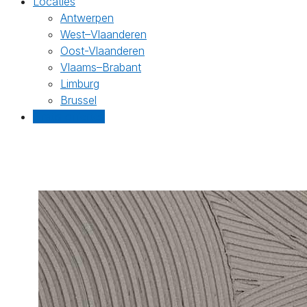
Locaties
Antwerpen
West–Vlaanderen
Oost-Vlaanderen
Vlaams–Brabant
Limburg
Brussel
Gratis offertes