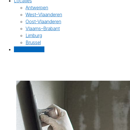
Locaties
Antwerpen
West–Vlaanderen
Oost-Vlaanderen
Vlaams–Brabant
Limburg
Brussel
Gratis offertes