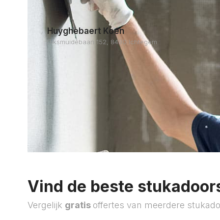
Huyghebaert Koen
Diksmuidebaan 152, 8480 Ichtegem
Vind de beste stukadoors
Vergelijk
gratis
offertes van meerdere stukado