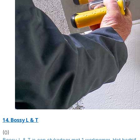
14. Bossy L & T
(0)
Bossy L & T is een stukadoor met 1 werknemer. Het bedrijf