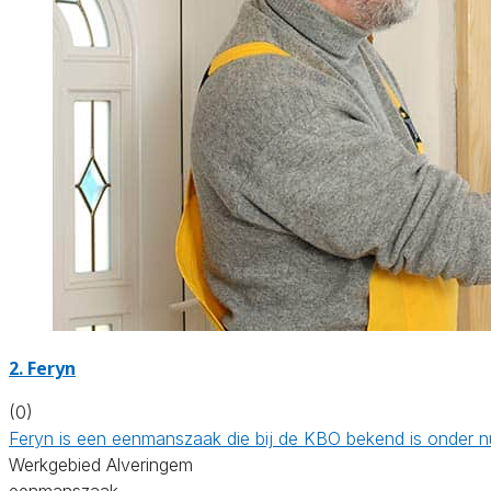
2. Feryn
(0)
Feryn is een eenmanszaak die bij de KBO bekend is onder 
Werkgebied Alveringem
eenmanszaak