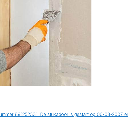
nummer 891252331. De stukadoor is gestart op 06-08-2007 e