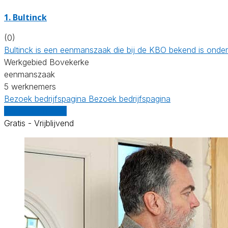
1. Bultinck
(0)
Bultinck is een eenmanszaak die bij de KBO bekend is ond
Werkgebied Bovekerke
eenmanszaak
5 werknemers
Bezoek bedrijfspagina
Bezoek bedrijfspagina
Vergelijk offertes
Gratis - Vrijblijvend