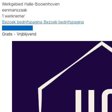
Werkgebied Halle-Booienhoven
eenmanszaak
1 werknemer
Bezoek bedrijfspagina
Bezoek bedrijfspagina
Vergelijk offertes
Gratis - Vrijblijvend