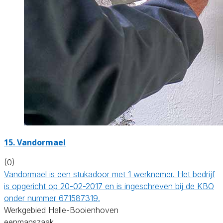
15. Vandormael
(0)
Vandormael is een stukadoor met 1 werknemer. Het bedrijf
is opgericht op 20-02-2017 en is ingeschreven bij de KBO
onder nummer 671587319.
Werkgebied Halle-Booienhoven
eenmanszaak