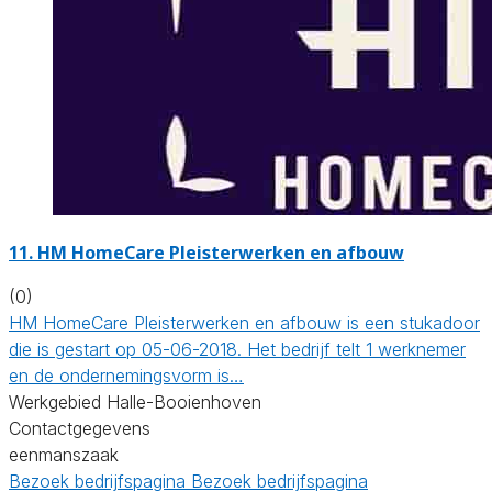
11. HM HomeCare Pleisterwerken en afbouw
(0)
HM HomeCare Pleisterwerken en afbouw is een stukadoor
die is gestart op 05-06-2018. Het bedrijf telt 1 werknemer
en de ondernemingsvorm is…
Werkgebied Halle-Booienhoven
Contactgegevens
eenmanszaak
Bezoek bedrijfspagina
Bezoek bedrijfspagina