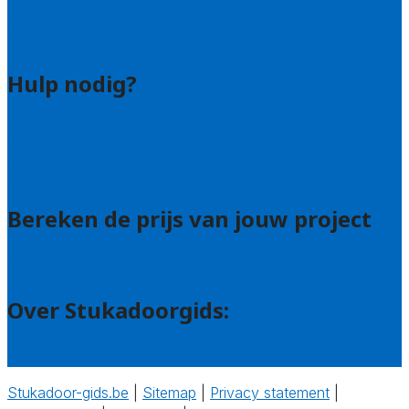
Bedrijfsvermelding
Veelgestelde vragen: bedrijven
Hulp nodig?
Veelgestelde vragen: particulieren
Uitleg over de offerteservice
Contact
Bereken de prijs van jouw project
Prijsadvies
Over Stukadoorgids:
Wie zijn wij?
Stukadoor-gids.be
|
Sitemap
|
Privacy statement
|