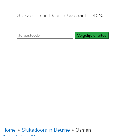
Stukadoors in Deurne
Bespaar tot 40%
Vergelijk offertes
Home
»
Stukadoors in Deurne
»
Osman