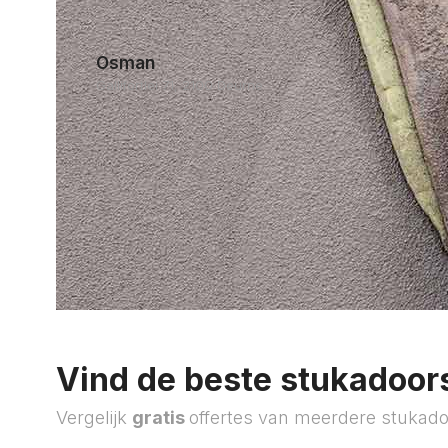
Osman
Gallifortlei 71, 2100 Deurne
Vind de beste stukadoors
Vergelijk
gratis
offertes van meerdere stukado