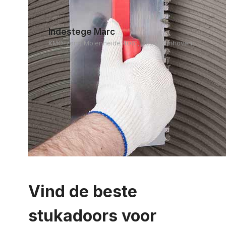
Indestege Marc
KMO-zone Molenheide 4061, 3520 Zonhoven
Vind de beste
stukadoors voor