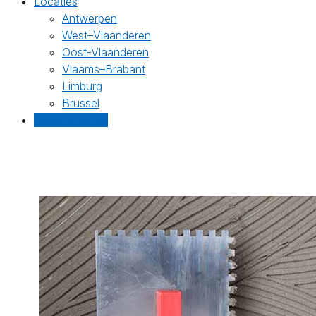
Locaties
Antwerpen
West–Vlaanderen
Oost-Vlaanderen
Vlaams–Brabant
Limburg
Brussel
Gratis offertes