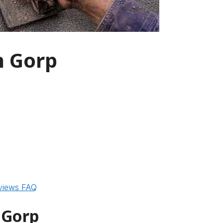
n Gorp
views
FAQ
 Gorp