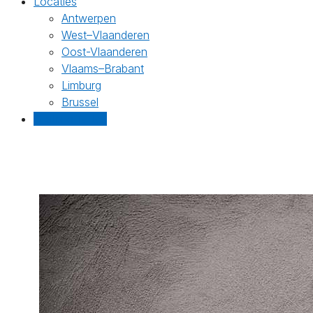
Locaties
Antwerpen
West–Vlaanderen
Oost-Vlaanderen
Vlaams–Brabant
Limburg
Brussel
Gratis offertes