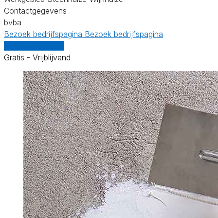
Contactgegevens
bvba
Bezoek bedrijfspagina
Bezoek bedrijfspagina
Vergelijk offertes
Gratis - Vrijblijvend