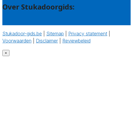
Over Stukadoorgids:
Wie zijn wij?
Stukadoor-gids.be
|
Sitemap
|
Privacy statement
|
Voorwaarden
|
Disclaimer
|
Reviewbeleid
‎
×