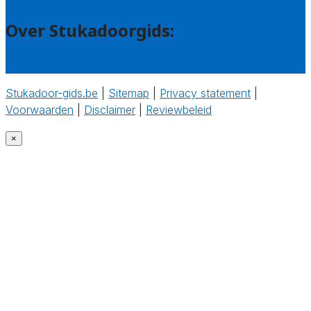
Over Stukadoorgids:
Wie zijn wij?
Stukadoor-gids.be
|
Sitemap
|
Privacy statement
|
Voorwaarden
|
Disclaimer
|
Reviewbeleid
‎
×