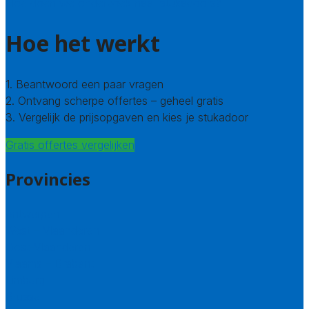
Hoe doen we onderzoek naar stukadoors?
Hoe het werkt
1. Beantwoord een paar vragen
2. Ontvang scherpe offertes – geheel gratis
3. Vergelijk de prijsopgaven en kies je stukadoor
Gratis offertes vergelijken
Provincies
Antwerpen
West – Vlaanderen
Oost-Vlaanderen
Vlaams – Brabant
Limburg
Brussel