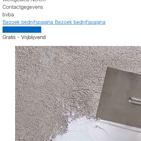
Contactgegevens
bvba
Bezoek bedrijfspagina
Bezoek bedrijfspagina
Vergelijk offertes
Gratis - Vrijblijvend