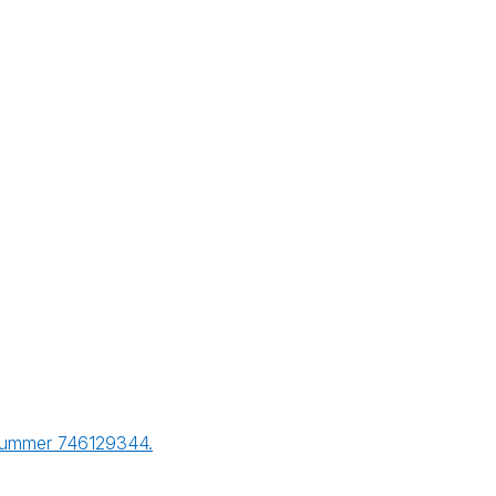
r nummer 746129344.