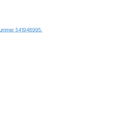
r nummer 541948995.