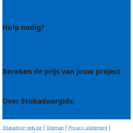
Bedrijfsvermelding
Veelgestelde vragen: bedrijven
Hulp nodig?
Veelgestelde vragen: particulieren
Uitleg over de offerteservice
Contact
Bereken de prijs van jouw project
Prijsadvies
Over Stukadoorgids:
Wie zijn wij?
Stukadoor-gids.be
|
Sitemap
|
Privacy statement
|