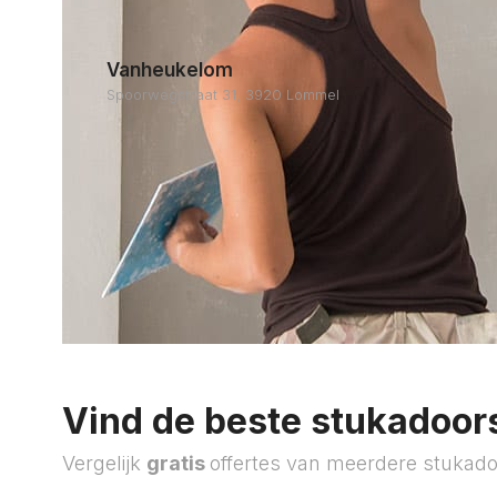
Vanheukelom
Spoorwegstraat 31, 3920 Lommel
Vind de beste stukadoors
Vergelijk
gratis
offertes van meerdere stukado