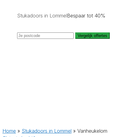
Stukadoors in Lommel
Bespaar tot 40%
Vergelijk offertes
Home
»
Stukadoors in Lommel
»
Vanheukelom