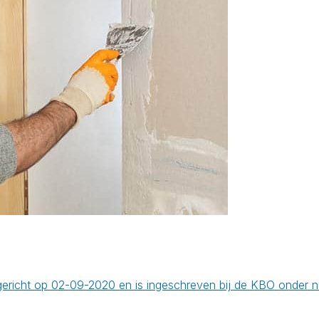
opgericht op 02-09-2020 en is ingeschreven bij de KBO onde