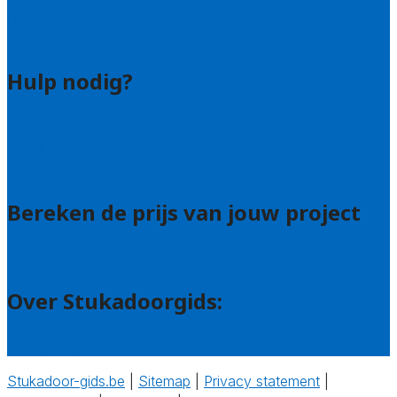
Bedrijfsvermelding
Veelgestelde vragen: bedrijven
Hulp nodig?
Veelgestelde vragen: particulieren
Uitleg over de offerteservice
Contact
Bereken de prijs van jouw project
Prijsadvies
Over Stukadoorgids:
Wie zijn wij?
Stukadoor-gids.be
|
Sitemap
|
Privacy statement
|