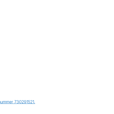
r nummer 730291521.