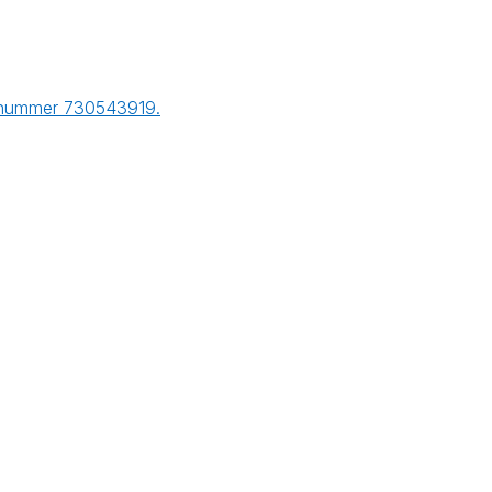
r nummer 730543919.