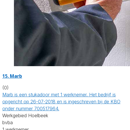
15. Marb
(0)
Marb is een stukadoor met 1 werknemer. Het bedrijf is
opgericht op 26-07-2018 en is ingeschreven bij de KBO
onder nummer 700517964.
Werkgebied Hoelbeek
bvba
1 werknemer