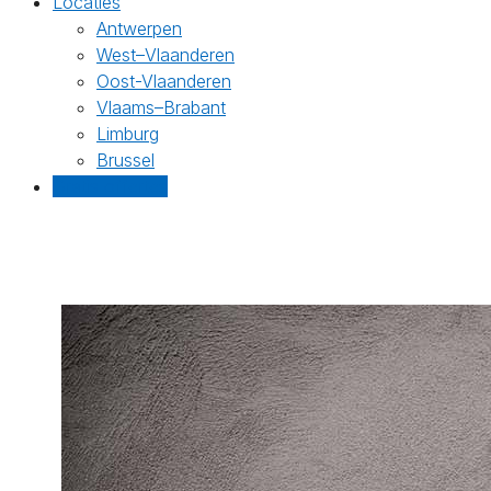
Locaties
Antwerpen
West–Vlaanderen
Oost-Vlaanderen
Vlaams–Brabant
Limburg
Brussel
Gratis offertes