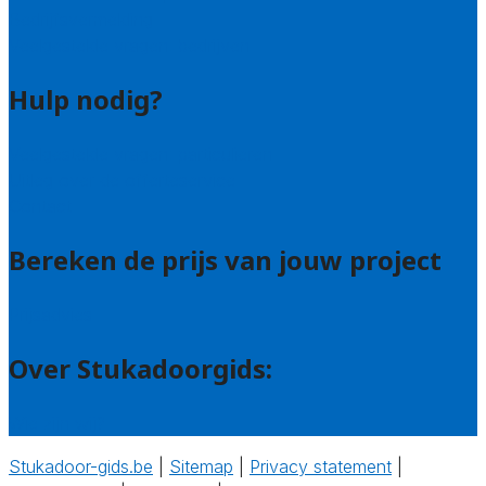
Bedrijfsvermelding
Veelgestelde vragen: bedrijven
Hulp nodig?
Veelgestelde vragen: particulieren
Uitleg over de offerteservice
Contact
Bereken de prijs van jouw project
Prijsadvies
Over Stukadoorgids:
Wie zijn wij?
Stukadoor-gids.be
|
Sitemap
|
Privacy statement
|