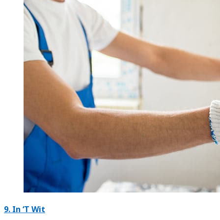
9. In ‘T Wit